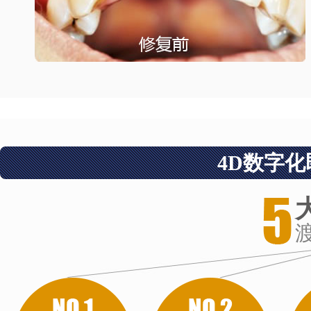
单颗牙缺失修复
治疗方式：4D数字
4D数字化
主治医生：佐训诲
5