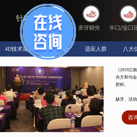
4D技术落户
技术解析
适应人群
八大
《2019
办方和与会
腔科。
缺牙、活动
咨