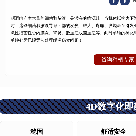
H
龋洞内产生大量的细菌和脓液，是潜在的病源灶，当机体抵抗力下
时，这些细菌和脓液导致面部的发炎、肿大、疼痛、发烧甚至引发
03
急性细菌性心内膜炎、肾炎、败血症或菌血症等。此时单纯的补此
单纯补牙已经无法处理龋洞病变问题！
咨询种植专家
4D数字化即
稳固
舒适安全