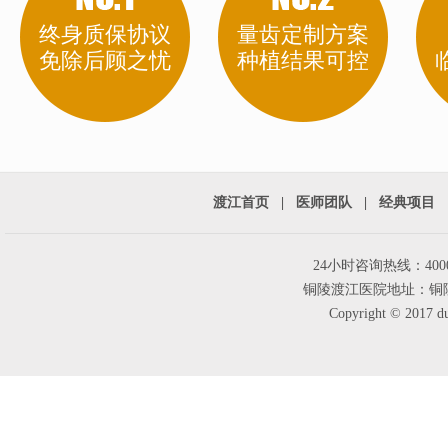
终身质保协议
量齿定制方案
NO.1
NO.2
免除后顾之忧
种植结果可控
渡江首页
|
医师团队
|
经典项目
全口牙缺失修复
治疗方式：4D数字
24小时咨询热线：40005
主治医生：佐训诲
铜陵渡江医院地址：铜陵市
Copyright © 2017 duj