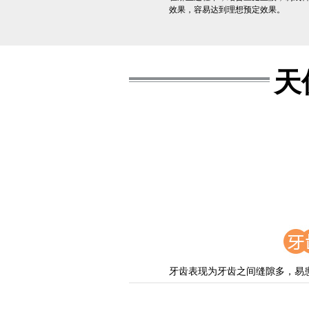
效果，容易达到理想预定效果。
天
牙齿表现为牙齿之间缝隙多，易