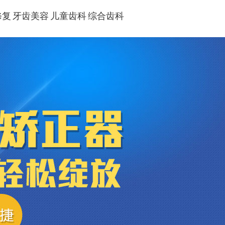
修复
牙齿美容
儿童齿科
综合齿科