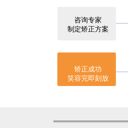
咨询专家
制定矫正方案
矫正成功
笑容完即刻放