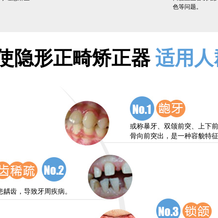
色等问题。
使隐形正畸矫正器
适用人
或称暴牙、双颌前突、上下
骨向前突出，是一种容貌特
患龋齿，导致牙周疾病。